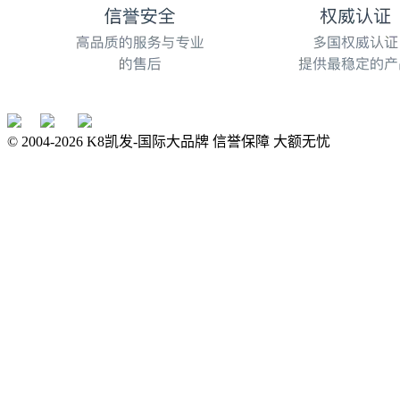
© 2004-
2026
K8凯发-国际大品牌 信誉保障 大额无忧