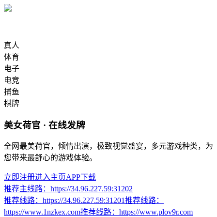
真人
体育
电子
电竞
捕鱼
棋牌
美女荷官 · 在线发牌
全网最美荷官，倾情出演，极致视觉盛宴，多元游戏种类，为
您带来最舒心的游戏体验。
立即注册
进入主页
APP下载
推荐主线路：
https://34.96.227.59:31202
推荐线路：
https://34.96.227.59:31201
推荐线路：
https://www.1nzkex.com
推荐线路：
https://www.plov9r.com