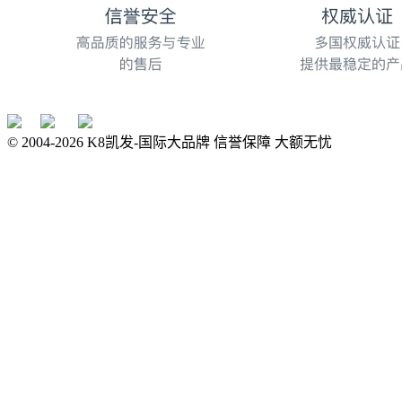
© 2004-
2026
K8凯发-国际大品牌 信誉保障 大额无忧