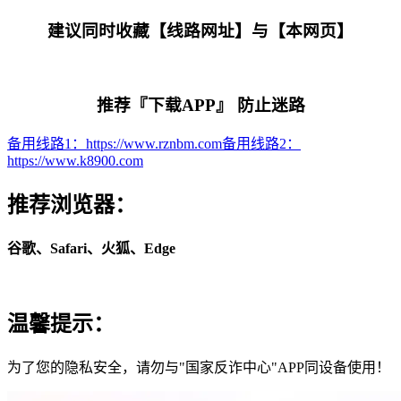
建议同时收藏【线路网址】与【本网页】
推荐『下载APP』 防止迷路
备用线路
1
：
https://www.rznbm.com
备用线路
2
：
https://www.k8900.com
推荐浏览器：
谷歌、Safari、火狐、Edge
温馨提示：
为了您的隐私安全，请勿与"国家反诈中心"APP同设备使用！