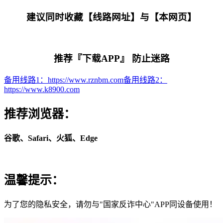
建议同时收藏【线路网址】与【本网页】
推荐『下载APP』 防止迷路
备用线路
1
：
https://www.rznbm.com
备用线路
2
：
https://www.k8900.com
推荐浏览器：
谷歌、Safari、火狐、Edge
温馨提示：
为了您的隐私安全，请勿与"国家反诈中心"APP同设备使用！