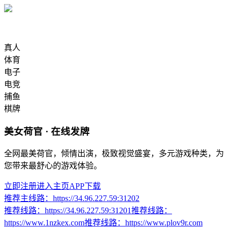
真人
体育
电子
电竞
捕鱼
棋牌
美女荷官 · 在线发牌
全网最美荷官，倾情出演，极致视觉盛宴，多元游戏种类，为
您带来最舒心的游戏体验。
立即注册
进入主页
APP下载
推荐主线路：
https://34.96.227.59:31202
推荐线路：
https://34.96.227.59:31201
推荐线路：
https://www.1nzkex.com
推荐线路：
https://www.plov9r.com