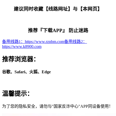
建议同时收藏【线路网址】与【本网页】
推荐『下载APP』 防止迷路
备用线路
1
：
https://www.rznbm.com
备用线路
2
：
https://www.k8900.com
推荐浏览器：
谷歌、Safari、火狐、Edge
温馨提示：
为了您的隐私安全，请勿与"国家反诈中心"APP同设备使用！