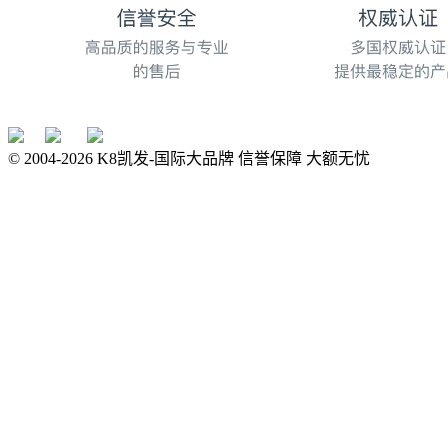
© 2004-
2026
K8凯发-国际大品牌 信誉保障 大额无忧